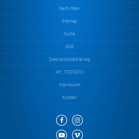
Nach Oben
Sitemap
Suche
AGB
Datenschutzerklärung
Art. 13 DSGVO
Impressum
Kontakt
Eurotramp
Eurotramp
auf
auf
Facebook
Instagram
Eurotramp
Eurotramp