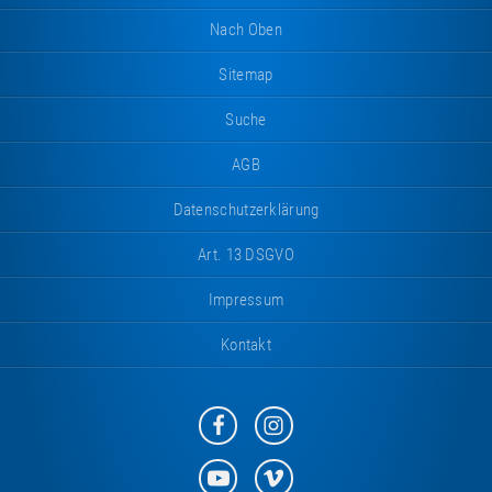
Nach Oben
Sitemap
Suche
AGB
Datenschutzerklärung
Art. 13 DSGVO
Impressum
Kontakt
Eurotramp
Eurotramp
auf
auf
Facebook
Instagram
Eurotramp
Eurotramp