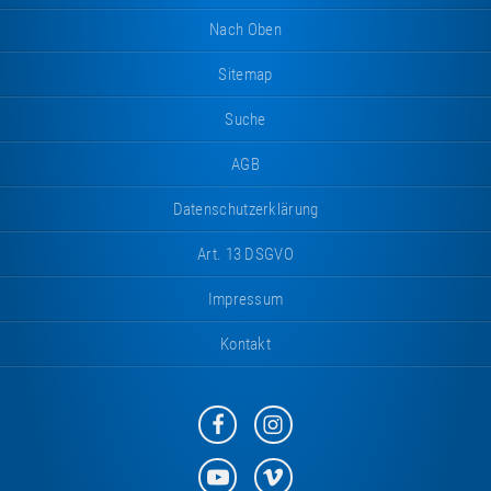
Nach Oben
Sitemap
Suche
AGB
Datenschutzerklärung
Art. 13 DSGVO
Impressum
Kontakt
Eurotramp
Eurotramp
auf
auf
Facebook
Instagram
Eurotramp
Eurotramp