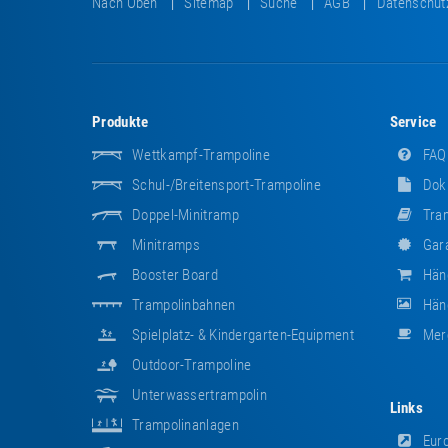
Nach Oben
Sitemap
Suche
AGB
Datenschut
Produkte
Service
Wettkampf-Trampoline
FAQ
Schul-/Breitensport-Trampoline
Dok
Doppel-Minitramp
Tram
Minitramps
Gara
Booster Board
Hän
Trampolinbahnen
Händ
Spielplatz- & Kindergarten-Equipment
Mer
Outdoor-Trampoline
Unterwassertrampolin
Links
Trampolinanlagen
Euro