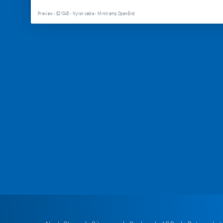
Preview - E21045 - Nylon cable - Minitramp Open-End