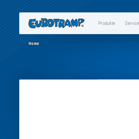
Produkte
Servic
Home
Preview
-
E21045
-
Nylon
cable