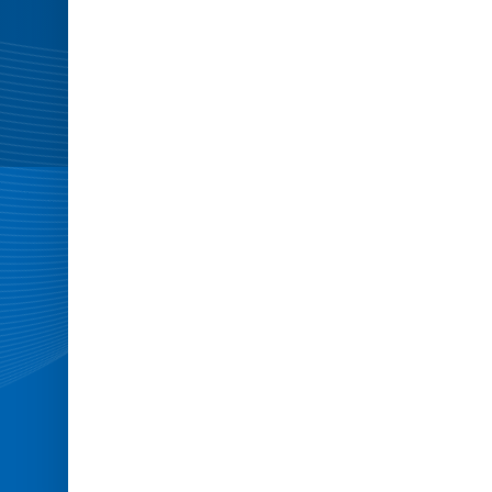
-
Minitramp
Open-
End