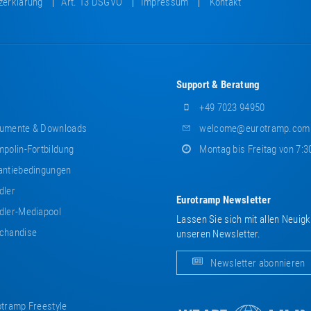
zerklärung
Art. 13 DSGVO
Impressum
Kontakt
Support & Beratung
+49 7023 94950
umente & Downloads
welcome@eurotramp.com
polin-Fortbildung
Montag bis Freitag von 7:3
ntiebedingungen
dler
Eurotramp Newsletter
ler-Mediapool
Lassen Sie sich mit allen Neuig
chandise
unseren Newsletter.
Newsletter abonnieren
tramp Freestyle