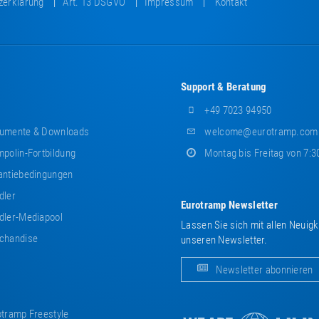
zerklärung
Art. 13 DSGVO
Impressum
Kontakt
Support & Beratung
+49 7023 94950
umente & Downloads
welcome@eurotramp.com
polin-Fortbildung
Montag bis Freitag von 7:3
ntiebedingungen
dler
Eurotramp Newsletter
ler-Mediapool
Lassen Sie sich mit allen Neuig
chandise
unseren Newsletter.
Newsletter abonnieren
tramp Freestyle