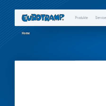
Produkte
Servic
Home
Preview
-
E45045
-
Leg
section