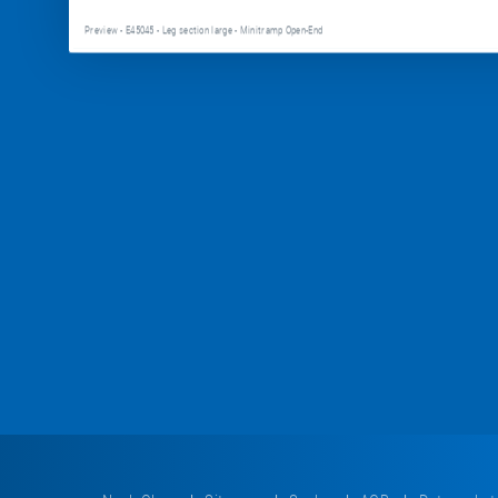
Preview - E45045 - Leg section large - Minitramp Open-End