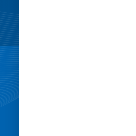
large
-
Minitramp
Open-
End