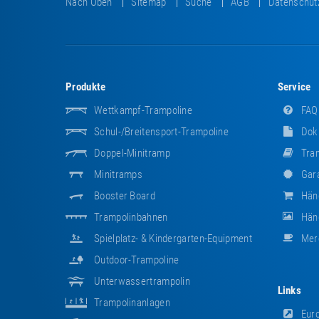
Nach Oben
Sitemap
Suche
AGB
Datenschut
Produkte
Service
Wettkampf-Trampoline
FAQ
Schul-/Breitensport-Trampoline
Dok
Doppel-Minitramp
Tram
Minitramps
Gara
Booster Board
Hän
Trampolinbahnen
Händ
Spielplatz- & Kindergarten-Equipment
Mer
Outdoor-Trampoline
Unterwassertrampolin
Links
Trampolinanlagen
Euro