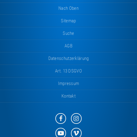
Nach Oben
Sitemap
Suche
AGB
Datenschutzerklärung
Art. 13 DSGVO
Impressum
Kontakt
Eurotramp
Eurotramp
auf
auf
Facebook
Instagram
Eurotramp
Eurotramp