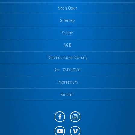
Nach Oben
Sitemap
Suche
AGB
Datenschutzerklärung
Art. 13 DSGVO
Impressum
Kontakt
Eurotramp
Eurotramp
auf
auf
Facebook
Instagram
Eurotramp
Eurotramp