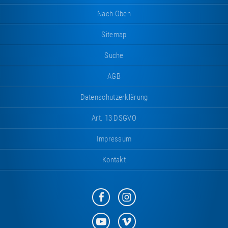
Nach Oben
Sitemap
Suche
AGB
Datenschutzerklärung
Art. 13 DSGVO
Impressum
Kontakt
Eurotramp
Eurotramp
auf
auf
Facebook
Instagram
Eurotramp
Eurotramp