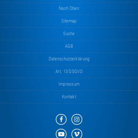
Nach Oben
Sitemap
Suche
AGB
Datenschutzerklärung
Art. 13 DSGVO
Impressum
Kontakt
Eurotramp
Eurotramp
auf
auf
Facebook
Instagram
Eurotramp
Eurotramp