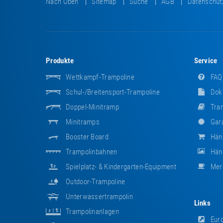
Nach Oben
Sitemap
Suche
AGB
Datenschut
Produkte
Service
Wettkampf-Trampoline
FAQ
Schul-/Breitensport-Trampoline
Dok
Doppel-Minitramp
Tram
Minitramps
Gara
Booster Board
Hän
Trampolinbahnen
Händ
Spielplatz- & Kindergarten-Equipment
Mer
Outdoor-Trampoline
Unterwassertrampolin
Links
Trampolinanlagen
Euro