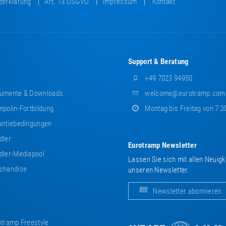
zerklärung
Art. 13 DSGVO
Impressum
Kontakt
Support & Beratung
+49 7023 94950
umente & Downloads
welcome@eurotramp.com
polin-Fortbildung
Montag bis Freitag von 7:3
ntiebedingungen
dler
Eurotramp Newsletter
ler-Mediapool
Lassen Sie sich mit allen Neuig
chandise
unseren Newsletter.
Newsletter abonnieren
tramp Freestyle