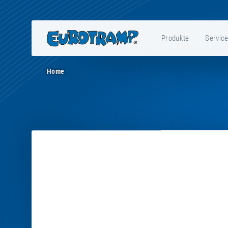
Produkte
Servic
Home
Preview
-
E10087
-
Strap
non