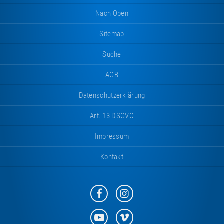
Nach Oben
Sitemap
Suche
AGB
Datenschutzerklärung
Art. 13 DSGVO
Impressum
Kontakt
Eurotramp
Eurotramp
auf
auf
Facebook
Instagram
Eurotramp
Eurotramp