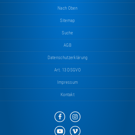
Nach Oben
Sitemap
Suche
AGB
Datenschutzerklärung
Art. 13 DSGVO
Impressum
Kontakt
Eurotramp
Eurotramp
auf
auf
Facebook
Instagram
Eurotramp
Eurotramp