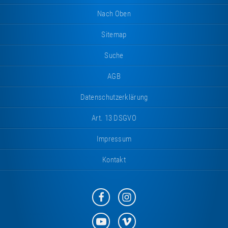
Nach Oben
Sitemap
Suche
AGB
Datenschutzerklärung
Art. 13 DSGVO
Impressum
Kontakt
Eurotramp
Eurotramp
auf
auf
Facebook
Instagram
Eurotramp
Eurotramp