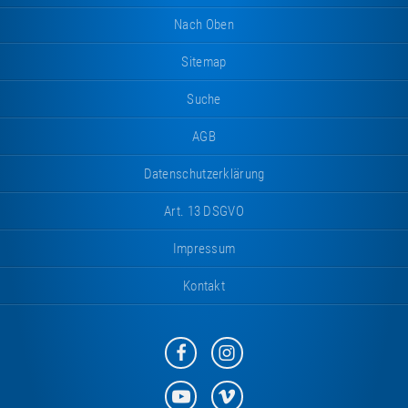
Nach Oben
Sitemap
Suche
AGB
Datenschutzerklärung
Art. 13 DSGVO
Impressum
Kontakt
Eurotramp
Eurotramp
auf
auf
Facebook
Instagram
Eurotramp
Eurotramp