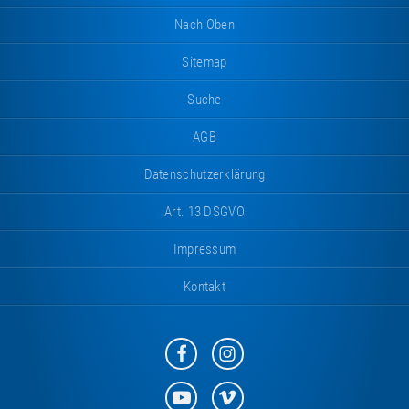
Nach Oben
Sitemap
Suche
AGB
Datenschutzerklärung
Art. 13 DSGVO
Impressum
Kontakt
Eurotramp
Eurotramp
auf
auf
Facebook
Instagram
Eurotramp
Eurotramp