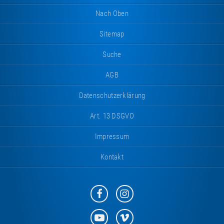
Nach Oben
Sitemap
Suche
AGB
Datenschutzerklärung
Art. 13 DSGVO
Impressum
Kontakt
Eurotramp
Eurotramp
auf
auf
Facebook
Instagram
Eurotramp
Eurotramp