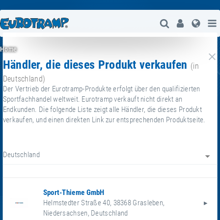
Suche Öffne
User
Spra
Home
Händler, die dieses Produkt verkaufen
g
(in
Deutschland)
Der Vertrieb der Eurotramp-Produkte erfolgt über den qualifizierten
Sportfachhandel weltweit. Eurotramp verkauft nicht direkt an
Endkunden. Die folgende Liste zeigt alle Händler, die dieses Produkt
verkaufen, und einen direkten Link zur entsprechenden Produktseite.
Deutschland
Sport-Thieme GmbH
Helmstedter Straße 40
,
38368
Grasleben
,
Niedersachsen
,
Deutschland