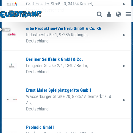
Graf-Häseler-Straße 9
,
34134
Kassel
,
Hessen
,
Deutschland
Suche Öffne
User
Spra
eibe Produktion+Vertrieb GmbH & Co. KG
Home
Industriestraße 1
,
97285
Röttingen
,
Deutschland
Berliner Seilfabrik GmbH & Co.
Lengeder Straße 2/4
,
13407
Berlin
,
Deutschland
Ernst Maier Spielplatzgeräte GmbH
Wasserburger Straße 70
,
83352
Altenmarkt a. d.
Alz
,
Deutschland
Proludic GmbH