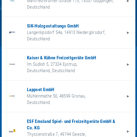
Manfred-Wörner-Straße 115
,
73037
Göppingen
,
Deutschland
SIK-Holzgestaltungs GmbH
Langenlipsdorf 54a
,
14913
Niedergörsdorf
,
Deutschland
Kaiser & Kühne Freizeitgeräte GmbH
Im Südloh 5
,
27324
Eystrup
,
Deutschland
,
Deutschland
Lappset GmbH
Mühlenmathe 50
,
48599
Gronau
,
Deutschland
ESF Emsland Spiel- und Freizeitgeräte GmbH &
Co. KG
Thyssenstraße 7
,
49744
Geeste
,