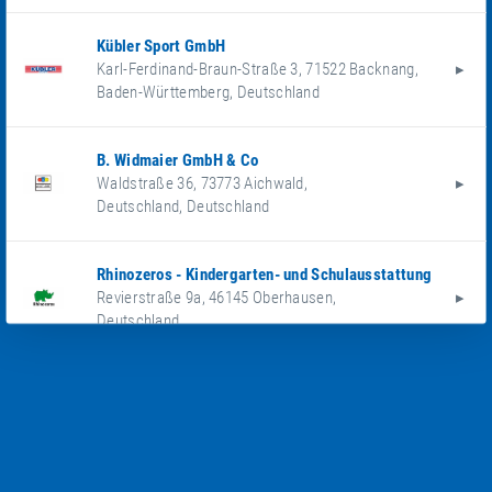
Kübler Sport GmbH
Karl-Ferdinand-Braun-Straße 3
,
71522
Backnang
,
Baden-Württemberg
,
Deutschland
B. Widmaier GmbH & Co
Waldstraße 36
,
73773
Aichwald
,
Deutschland
,
Deutschland
Rhinozeros - Kindergarten- und Schulausstattung
Revierstraße 9a
,
46145
Oberhausen
,
Deutschland
Arnulf Betzold GmbH
Wilhelm-Maybach-Straße 1-3
,
73479
Ellwangen
,
Baden-Württemberg
,
Deutschland